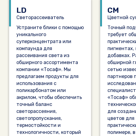
LD
CM
Светорассеиватель
Цветной су
Устраните блики с помощью
Точный под
уникального
требует об
суперконцентрата или
практическ
компаунда для
пигментах,
рассеивания света из
добавках. Р
обширного ассортимента
обширной г
компании «Тосаф». Мы
сетью изве
предлагаем продукты для
партнеров 
использования с
исследован
поликарбонатом или
специалист
акрилом, чтобы обеспечить
«Тосаф» об
точный баланс
техническо
светорассеяния,
для создан
светопропускания,
цветов для
термостойкости и
практическ
технологичности, который
полимере, 